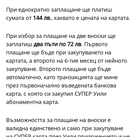
При еднократно заплащане ще платиш
сумата от
144 лв
., каквато е цената на картата.
При избор за плащане на две вноски ще
заплатиш
два пъти по 72 лв
. Първото
плащане ще бъде при закупуването на
картата, а второто на 6-тия месец от нейното
закупуване. Второто плащане ще бъде
автоматично, като транзакцията ще мине
през първоначално въведената банкова
карта, с която си закупил СУПЕР Уили
абонаментна карта.
Възможността за плащане на вноски е
валидна единствено и само при закупуване
на СУПЕР карта през Уили приложението и не