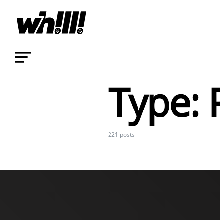
Type:
221 posts