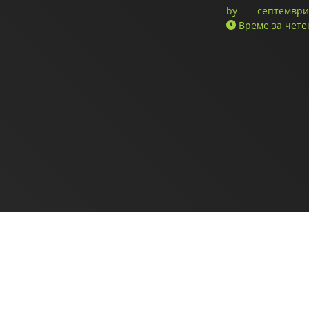
by
септември 
Време за чете