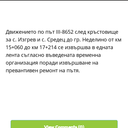
Движението по път ІІІ-8652 след кръстовище
за с. Изгрев и с. Средец до гр. Неделино от км
15+060 до км 17+214 се извършва в едната
лента съгласно въведената временна
организация поради извършване на
превантивен ремонт на пътя.
View Comments (0)