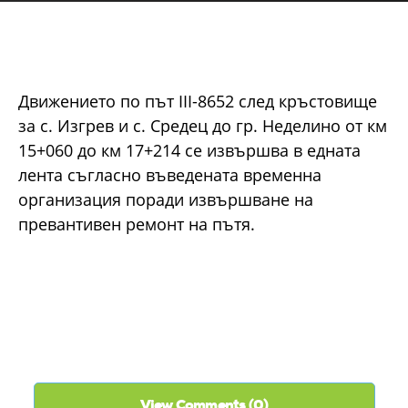
Движението по път ІІІ-8652 след кръстовище
за с. Изгрев и с. Средец до гр. Неделино от км
15+060 до км 17+214 се извършва в едната
лента съгласно въведената временна
организация поради извършване на
превантивен ремонт на пътя.
View Comments (0)