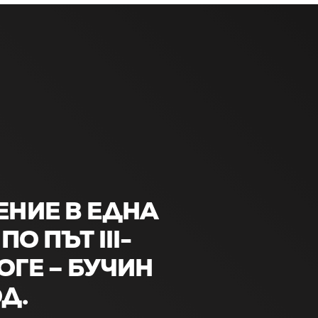
НИЕ В ЕДНА
ПО ПЪТ III-
ОГЕ – БУЧИН
Д.