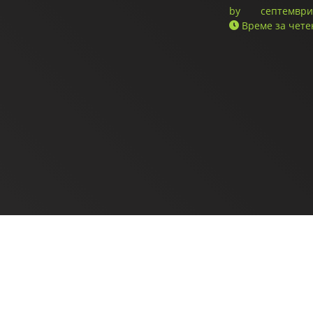
by
септември 
Време за чете