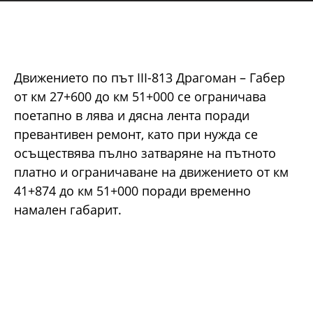
Движението по път III-813 Драгоман – Габер
от км 27+600 до км 51+000 се ограничава
поетапно в лява и дясна лента поради
превантивен ремонт, като при нужда се
осъществява пълно затваряне на пътното
платно и ограничаване на движението от км
41+874 до км 51+000 поради временно
намален габарит.