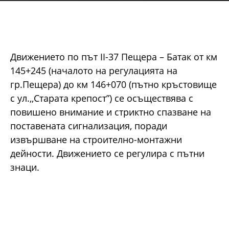
Движението по път ІІ-37 Пещера – Батак от км
145+245 (началото на регулацията на
гр.Пещера) до км 146+070 (пътно кръстовище
с ул.,,Старата крепост”) се осъществява с
повишено внимание и стриктно спазване на
поставената сигнализация, поради
извършване на строително-монтажни
дейности. Движението се регулира с пътни
знаци.