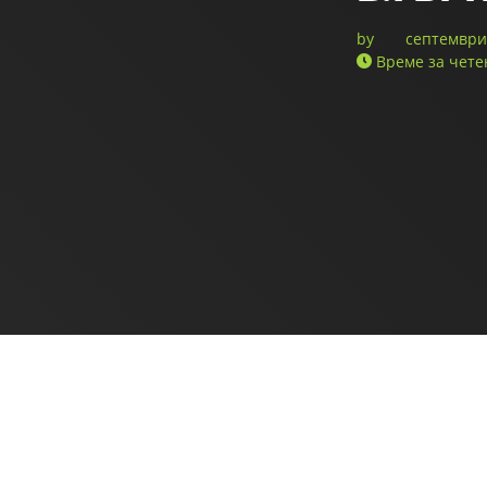
by
септември 
Време за чете