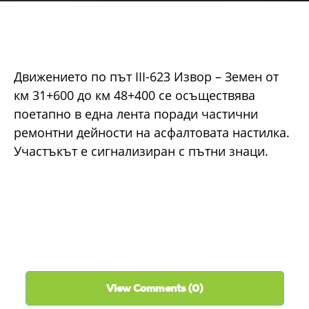
Движението по път III-623 Извор – Земен от
км 31+600 до км 48+400 се осъществява
поетапно в една лента поради частични
ремонтни дейности на асфалтовата настилка.
Участъкът е сигнализиран с пътни знаци.
View Comments (0)