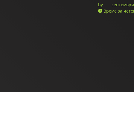
by
септември 
Време за чете