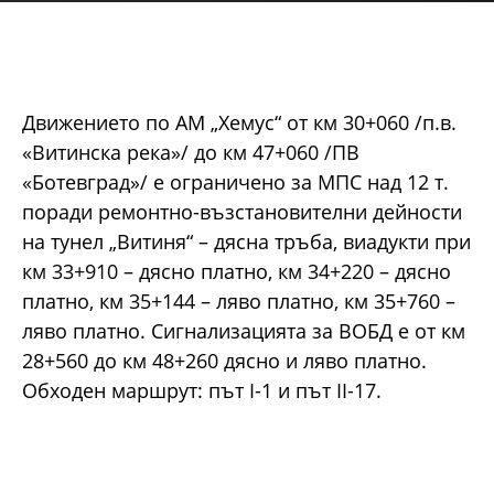
Движението по АМ „Хемус“ от км 30+060 /п.в.
«Витинска река»/ до км 47+060 /ПВ
«Ботевград»/ е ограничено за МПС над 12 т.
поради ремонтно-възстановителни дейности
на тунел „Витиня“ – дясна тръба, виадукти при
км 33+910 – дясно платно, км 34+220 – дясно
платно, км 35+144 – ляво платно, км 35+760 –
ляво платно. Сигнализацията за ВОБД е от км
28+560 до км 48+260 дясно и ляво платно.
Обходен маршрут: път I-1 и път II-17.