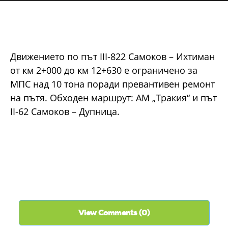
Движението по път III-822 Самоков – Ихтиман
от км 2+000 до км 12+630 е ограничено за
МПС над 10 тона поради превантивен ремонт
на пътя. Обходен маршрут: АМ „Тракия“ и път
II-62 Самоков – Дупница.
View Comments (0)