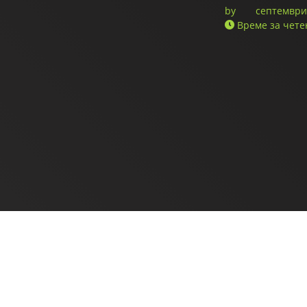
by
септември 
Време за чете