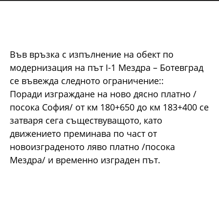
Във връзка с изпълнение на обект по
модернизация на път I-1 Мездра – Ботевград
се въвежда следното ограничение::
Поради изграждане на ново дясно платно /
посока София/ от км 180+650 до км 183+400 се
затваря сега съществуващото, като
движението преминава по част от
новоизграденото ляво платно /посока
Мездра/ и временно изграден път.