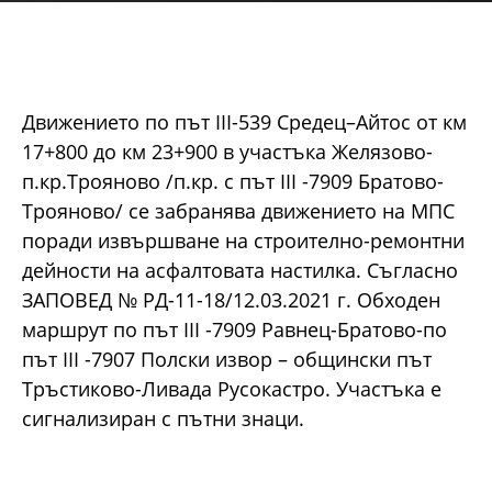
Движението по път III-539 Средец–Айтос от км
17+800 до км 23+900 в участъка Желязово-
п.кр.Трояново /п.кр. с път III -7909 Братово-
Трояново/ се забранява движението на МПС
поради извършване на строително-ремонтни
дейности на асфалтовата настилка. Съгласно
ЗАПОВЕД № РД-11-18/12.03.2021 г. Обходен
маршрут по път III -7909 Равнец-Братово-по
път III -7907 Полски извор – общински път
Тръстиково-Ливада Русокастро. Участъка е
сигнализиран с пътни знаци.