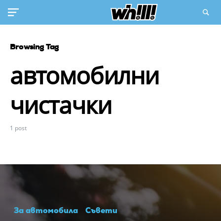
Browsing Tag
автомобилни
чистачки
1 post
За автомобила
Съвети