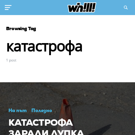
Browsing Tag
катастрофа
1 post
На път
Полезно
КАТАСТРОФА
ЗАРАДИ ДУПКА