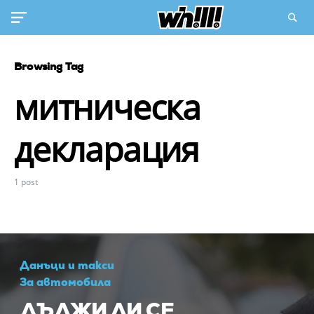
Browsing Tag
митническа
декларация
1 post
Данъци и такси
За автомобила
ДЪЛЖИ ЛИ СЕ