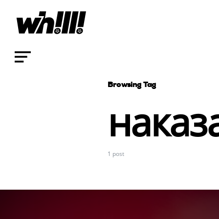
Browsing Tag
наказ
1 post