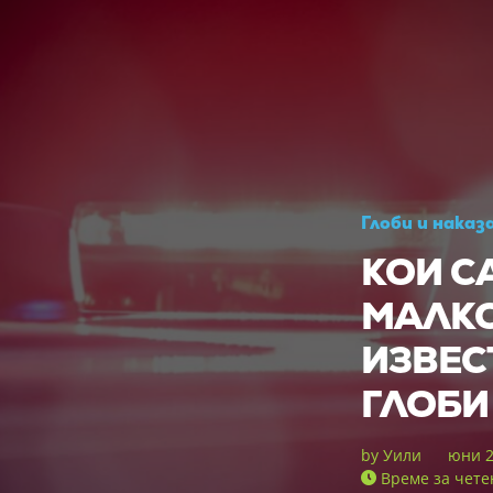
Глоби и наказ
КОИ С
МАЛК
ИЗВЕС
ГЛОБИ
by
Уили
юни 2
Време за чете