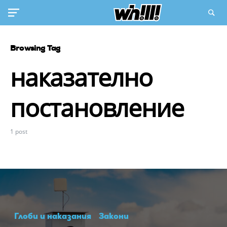
Browsing Tag
наказателно
постановление
1 post
Глоби и наказания
Закони