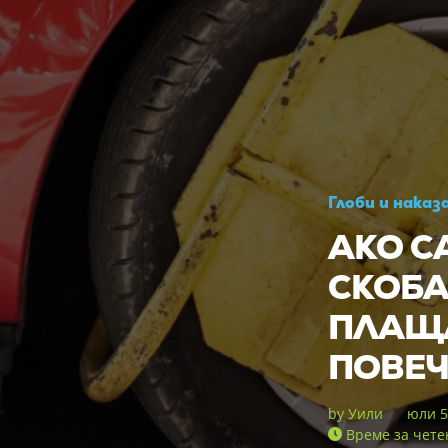
Глоби и наказ
АКО С
СКОБА
ПЛАЩ
ПОВЕЧ
by
Уили
юли 5
Време за чете