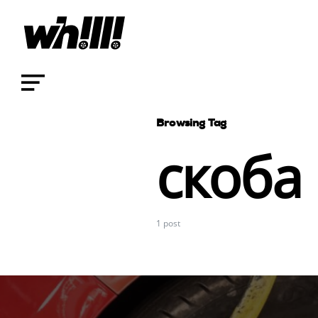
Browsing Tag
скоба
1 post