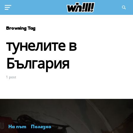
Browsing Tag
тунелите в
България
1 post
На път
Полезно