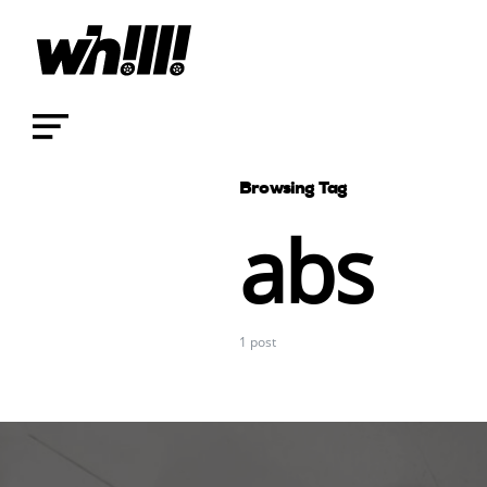
Browsing Tag
abs
1 post