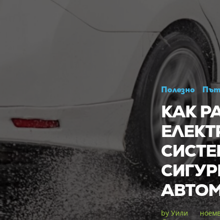
Полезно
Път
КАК Р
ЕЛЕКТ
СИСТЕ
СИГУР
АВТО
by
Уили
ноемв