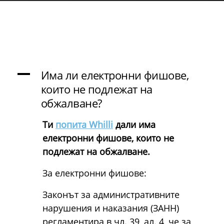
A
Има ли електронни фишове,
които не подлежат на
обжалване?
Ти
попита Whilli
дали има
електронни фишове, които не
подлежат на обжалване.
За електронни фишове:
Законът за административните
нарушения и наказания (ЗАНН)
регламентира в чл. 39, ал. 4, че за