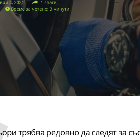
ври 4, 2021
1 share
Време за четене: 3 минути
ри трябва редовно да следят за съ