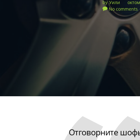
by
Уили
октом
No comments
Отговорните шофьо