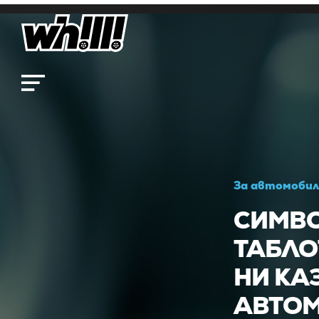
За автомобил
СИМВО
ТАБЛО
НИ КА
АВТО