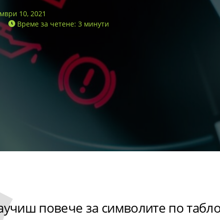
мври 10, 2021
Време за четене: 3 минути
научиш повече за символите по табл