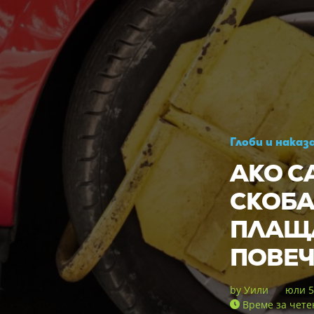
Глоби и наказ
АКО С
СКОБА
ПЛАЩ
ПОВЕЧ
by
Уили
юли 5
Време за чете