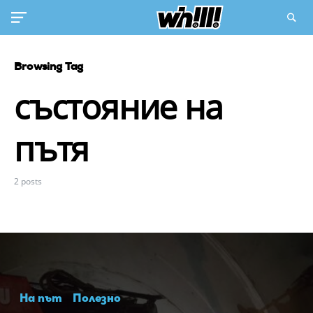
Browsing Tag
състояние на
пътя
2 posts
На път
Полезно