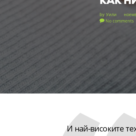
КАК Н
by
Уили
ноемв
No comments
И най-високите те