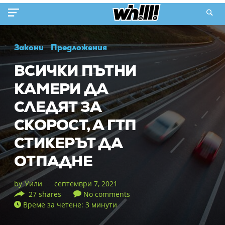
Закони
Предложения
ВСИЧКИ ПЪТНИ
КАМЕРИ ДА
СЛЕДЯТ ЗА
СКОРОСТ, А ГТП
СТИКЕРЪТ ДА
ОТПАДНЕ
by
Уили
септември 7, 2021
27 shares
No comments
Време за четене: 3 минути